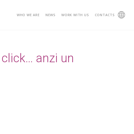
WHO WE ARE
NEWS
WORK WITH US
CONTACTS
 click… anzi un