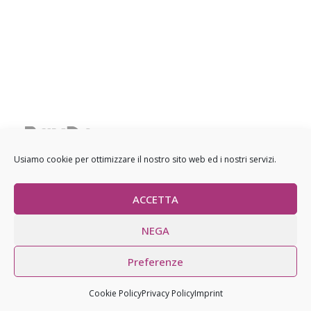
Sede legale: Viale Regina Margherita 30, 20122 Milano
Usiamo cookie per ottimizzare il nostro sito web ed i nostri servizi.
Sede operativa: Via Salvio Giuliano 9, 20146 Milano
Norme sulla privacy
Utilizzo cookie
ACCETTA
NEGA
Preferenze
Copyrights © 2019 PayDo spa - P.iva 09669060965
Cookie Policy
Privacy Policy
Imprint