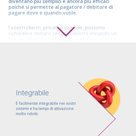
diventano più semplici e ancora più efficaci
poiché si permette al pagatore / debitore di
pagare dove e quando vuole.
I vostri clienti, privati o aziende, possono
richiedere denaro semplicemente inviando un
link via WhatsApp / SMS o e-mail al pagatore /
debitore, che avrà a sua volta diversi metodi di
pagamento a disposizione per concludere la
transazione (carta, bonifico e tanto altro).
PlickUp è ideale per richieste di pagamento
anche massive e per prevedere pagamenti
ricorrenti. Inoltre, è possibile allegare eventuali
documenti o comunicazioni formali, nonché
Integrabile
personalizzare il testo delle notifiche ed altri
aspetti della user experience.
È facilmente integrabile nei vostri
sistemi e ha tempi di attivazione
molto ridotti.