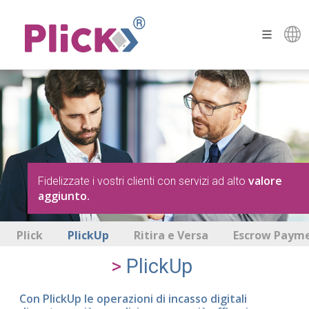
valore
Fidelizzate i vostri clienti con servizi ad alto
aggiunto.
Plick
PlickUp
Ritira e Versa
Escrow Paym
PlickUp
Con PlickUp le operazioni di incasso digitali