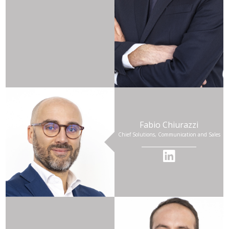
nei pagamenti tra privati che in quelli commerciali.
Sappiamo che quel che conta sono le persone, i
loro desideri, le loro esperienze quotidiane, per
questo il nostro obiettivo è quello di rendere la
realizzazione di ogni progetto facile e veloce…as
quick as a Plick!”
Donato Vadruccio – Founder & CEO PayDo S.p.A.
Il team di PayDo è composto da professionisti
provenienti dal mondo bancario e della
consulenza, tutti con esperienza nei sistemi di
Fabio Chiurazzi
pagamento, innovazione e tecnologia.
Chief Solutions, Communication and Sales