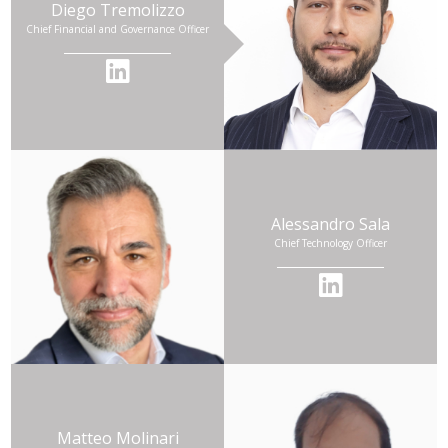
Diego Tremolizzo
Chief Financial and Governance Officer
Alessandro Sala
Chief Technology Officer
Matteo Molinari