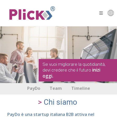
Se vuoi migliorare la quotidianità,
inizi
devi credere che il futuro
oggi.
PayDo
Team
Timeline
Chi siamo
PayDo è una startup italiana B2B attiva nel