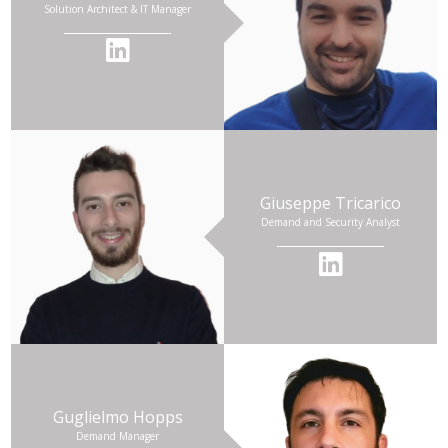
Solution Architect & IT Manager
Giuseppe Tricarico
Demand and Security Analyst
Guglielmo Hopps
Demand Manager