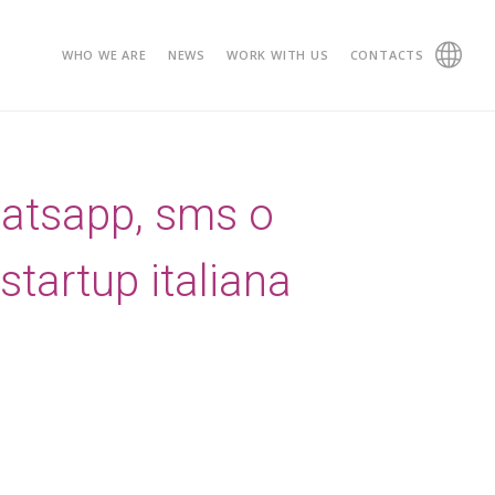
WHO WE ARE
NEWS
WORK WITH US
CONTACTS
hatsapp, sms o
 startup italiana