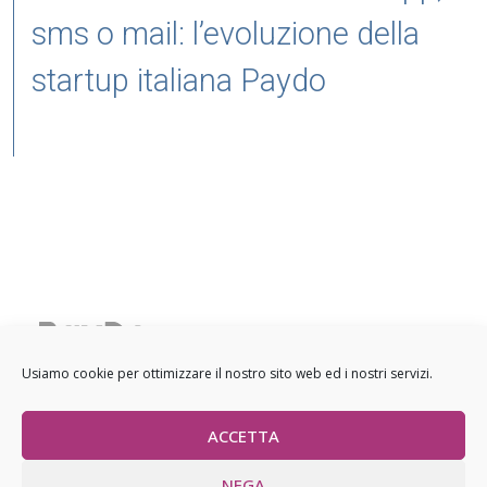
sms o mail: l’evoluzione della
startup italiana Paydo
Sede legale: Viale Regina Margherita 30, 20122 Milano
Usiamo cookie per ottimizzare il nostro sito web ed i nostri servizi.
Sede operativa: Via Salvio Giuliano 9, 20146 Milano
Norme sulla privacy
Utilizzo cookie
ACCETTA
NEGA